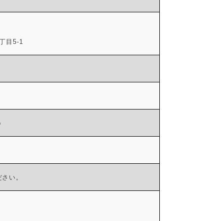
目5-1
p
ださい。