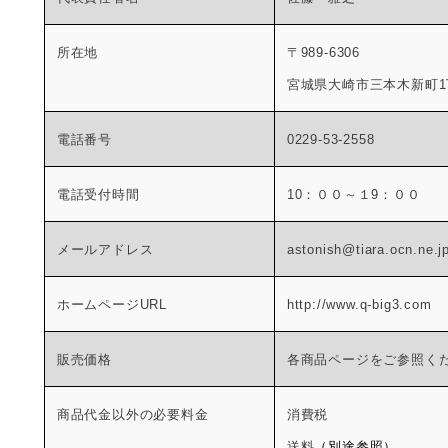
所在地
〒989-6306
宮城県大崎市三本木新町1丁
電話番号
0229-53-2558
電話受付時間
10：００～１9：００
メールアドレス
astonish@tiara.ocn.ne.j
ホームページURL
http://www.q-big3.com
販売価格
各商品ページをご参照く
商品代金以外の必要料金
消費税
送料
（別途参照）